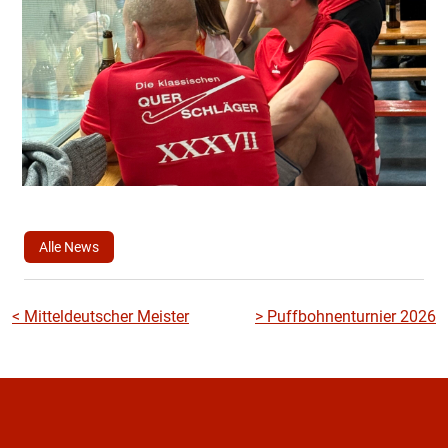
Alle News
Beitragsnavigation
<
Mitteldeutscher Meister
>
Puffbohnenturnier 2026