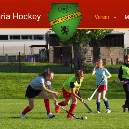
ria Hockey
Home
Verein
M